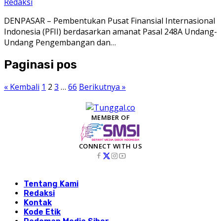
Redaksi
DENPASAR – Pembentukan Pusat Finansial Internasional
Indonesia (PFII) berdasarkan amanat Pasal 248A Undang-
Undang Pengembangan dan…
Paginasi pos
« Kembali
1
2
3
…
66
Berikutnya »
MEMBER OF
CONNECT WITH US
Tentang Kami
Redaksi
Kontak
Kode Etik