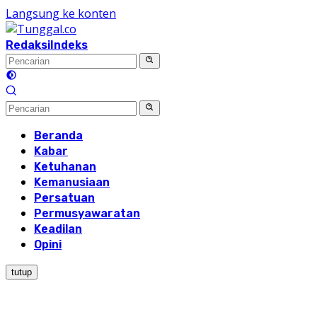
Langsung ke konten
Redaksi
Indeks
Beranda
Kabar
Ketuhanan
Kemanusiaan
Persatuan
Permusyawaratan
Keadilan
Opini
tutup