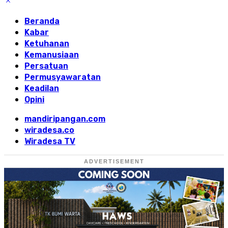
Beranda
Kabar
Ketuhanan
Kemanusiaan
Persatuan
Permusyawaratan
Keadilan
Opini
mandiripangan.com
wiradesa.co
Wiradesa TV
ADVERTISEMENT