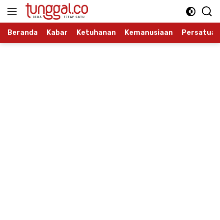
Langsung
ke
konten
Beranda
Kabar
Ketuhanan
Kemanusiaan
Persatuan