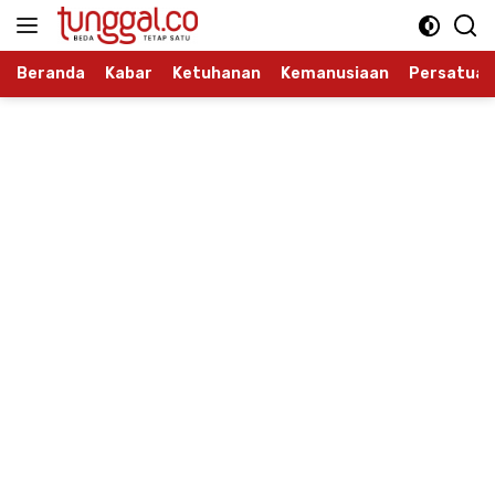
Langsung
ke
konten
Beranda
Kabar
Ketuhanan
Kemanusiaan
Persatuan