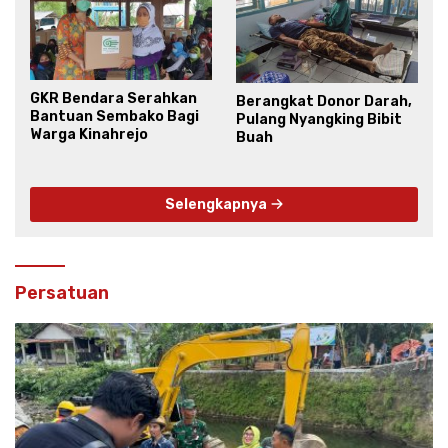
GKR Bendara Serahkan
Berangkat Donor Darah,
Bantuan Sembako Bagi
Pulang Nyangking Bibit
Warga Kinahrejo
Buah
Selengkapnya
Persatuan