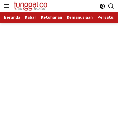
Langsung
ke
konten
Beranda
Kabar
Ketuhanan
Kemanusiaan
Persatuan