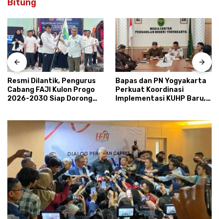
Bitung
Resmi Dilantik, Pengurus
Bapas dan PN Yogyakarta
Cabang FAJI Kulon Progo
Perkuat Koordinasi
2026-2030 Siap Dorong
Implementasi KUHP Baru,
Prestasi dan Sektor Sport
Bahas Peran Pembimbing
Tourism Sungai Progo
Kemasyarakatan