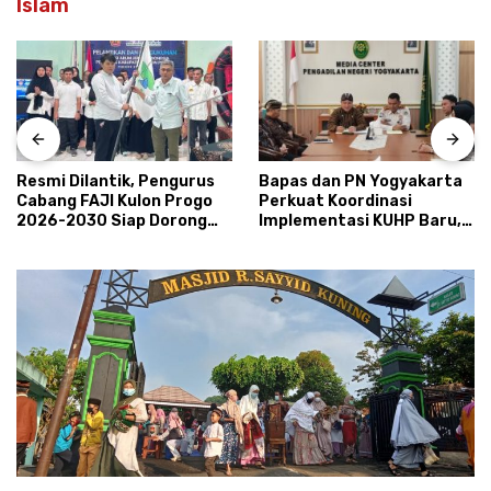
Islam
Resmi Dilantik, Pengurus
Bapas dan PN Yogyakarta
Cabang FAJI Kulon Progo
Perkuat Koordinasi
2026-2030 Siap Dorong
Implementasi KUHP Baru,
Prestasi dan Sektor Sport
Bahas Peran Pembimbing
Tourism Sungai Progo
Kemasyarakatan