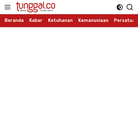
Langsung
ke
konten
Beranda
Kabar
Ketuhanan
Kemanusiaan
Persatuan