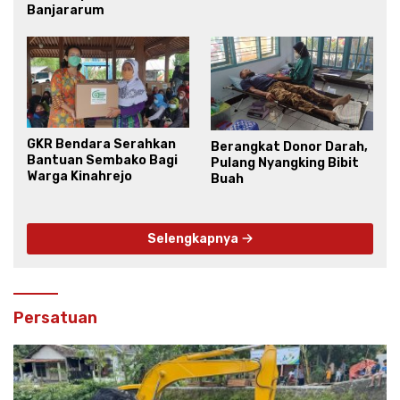
Banjararum
GKR Bendara Serahkan
Berangkat Donor Darah,
Bantuan Sembako Bagi
Pulang Nyangking Bibit
Warga Kinahrejo
Buah
Selengkapnya
Persatuan