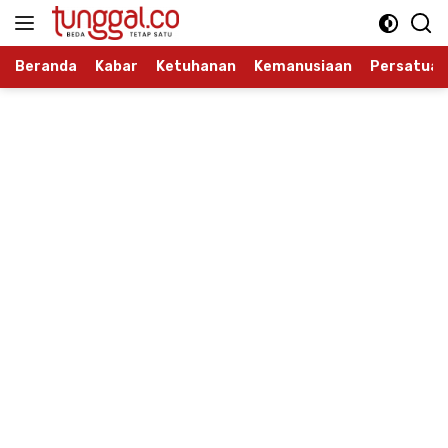
Langsung
ke
konten
Beranda
Kabar
Ketuhanan
Kemanusiaan
Persatuan