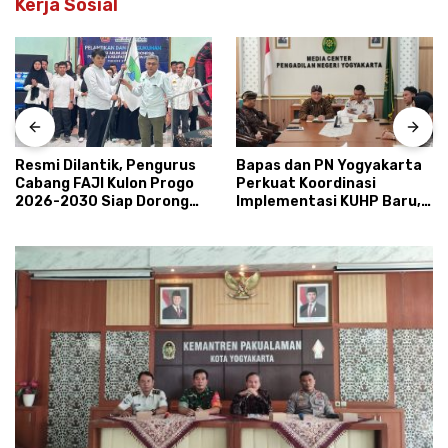
Kerja Sosial
Resmi Dilantik, Pengurus
Bapas dan PN Yogyakarta
Cabang FAJI Kulon Progo
Perkuat Koordinasi
2026-2030 Siap Dorong
Implementasi KUHP Baru,
Prestasi dan Sektor Sport
Bahas Peran Pembimbing
Tourism Sungai Progo
Kemasyarakatan