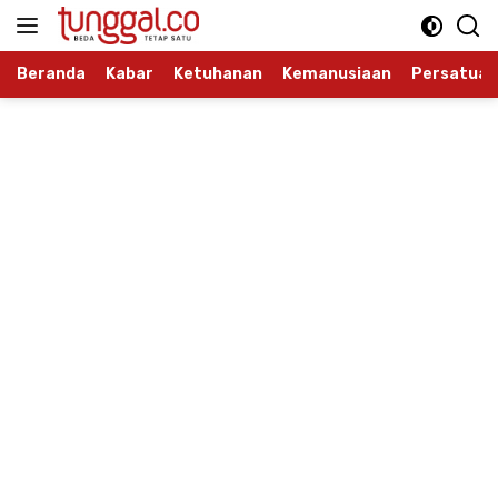
Langsung
ke
konten
Beranda
Kabar
Ketuhanan
Kemanusiaan
Persatuan