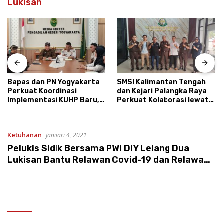
Lukisan
Bapas dan PN Yogyakarta
SMSI Kalimantan Tengah
Perkuat Koordinasi
dan Kejari Palangka Raya
Implementasi KUHP Baru,
Perkuat Kolaborasi lewat
Bahas Peran Pembimbing
News Room Jaga Desa
Kemasyarakatan
Ketuhanan
Januari 4, 2021
Pelukis Sidik Bersama PWI DIY Lelang Dua
Lukisan Bantu Relawan Covid-19 dan Relawan
Merapi