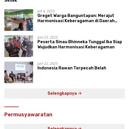
Sesek
Juli 4, 2025
Greget Warga Banguntapan: Merajut
Harmonisasi Keberagaman di Daerah
Istimewa Yogyakarta
Juni 23, 2025
Peserta Sinau Bhinneka Tunggal Ika Siap
Wujudkan Harmonisasi Keberagaman
Juni 22, 2025
Indonesia Rawan Terpecah Belah
Selengkapnya
Permusyawaratan
Selengkapnya