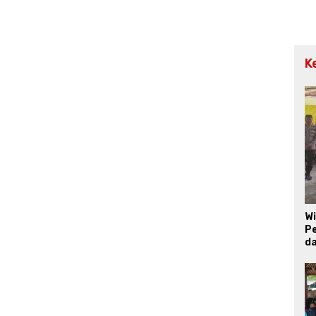
K
W
Pe
d