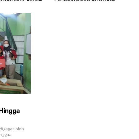
eran Pembimbing
News Room Jaga Desa
Panc
arakatan
 Hingga
digagas oleh
lingga…