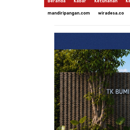
Beranda
Kabar
Ketuhanan
K
mandiripangan.com
wiradesa.co