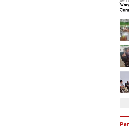
Juli 
War
Jem
Pe