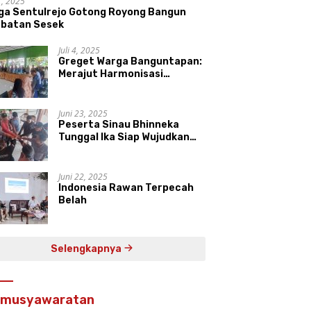
11, 2025
ga Sentulrejo Gotong Royong Bangun
batan Sesek
Juli 4, 2025
Greget Warga Banguntapan:
Merajut Harmonisasi
Keberagaman di Daerah
Istimewa Yogyakarta
Juni 23, 2025
Peserta Sinau Bhinneka
Tunggal Ika Siap Wujudkan
Harmonisasi Keberagaman
Juni 22, 2025
Indonesia Rawan Terpecah
Belah
Selengkapnya
rmusyawaratan