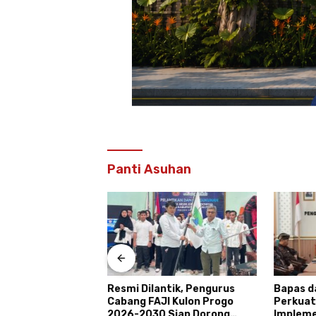
Panti Asuhan
akarta dan
Resmi Dilantik, Pengurus
Bapas d
as Evaluasi
Cabang FAJI Kulon Progo
Perkuat
agang Taruna
2026-2030 Siap Dorong
Impleme