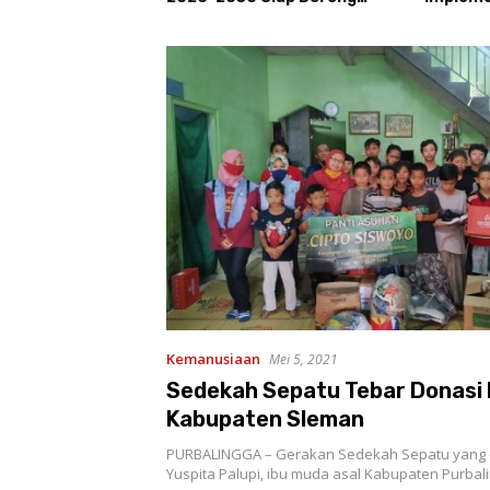
kan
Prestasi dan Sektor Sport
Bahas P
Tourism Sungai Progo
Kemasy
Kemanusiaan
Mei 5, 2021
Sedekah Sepatu Tebar Donasi
Kabupaten Sleman
PURBALINGGA – Gerakan Sedekah Sepatu yang 
Yuspita Palupi, ibu muda asal Kabupaten Purba