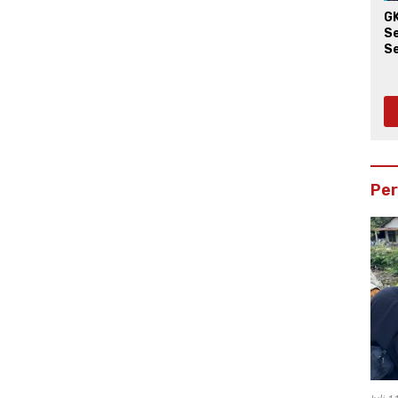
G
S
S
W
Pe