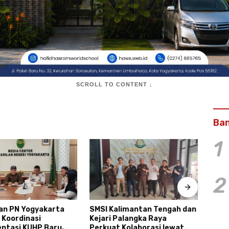
SCROLL TO CONTENT ↓
Ban
1
2
an PN Yogyakarta
SMSI Kalimantan Tengah dan
Enam
 Koordinasi
Kejari Palangka Raya
Diku
ntasi KUHP Baru,
Perkuat Kolaborasi lewat
Kalu