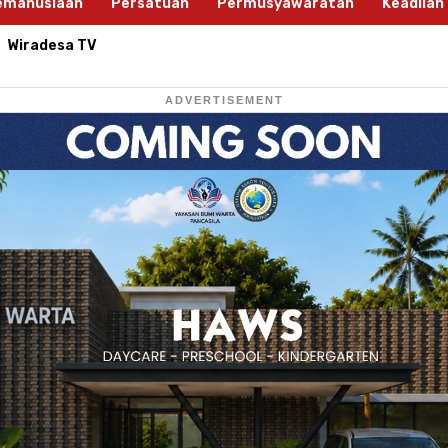
emanusiaan
Persatuan
Permusyawaratan
Keadilan
Wiradesa TV
ADVERTISEMENT