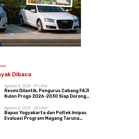
yak Dibaca
Agustus 4, 2026
41 Lihat
Resmi Dilantik, Pengurus Cabang FAJI
Kulon Progo 2026-2030 Siap Dorong
Prestasi dan Sektor Sport Tourism
Sungai Progo
Agustus 6, 2026
26 Lihat
Bapas Yogyakarta dan Poltek Imipas
Evaluasi Program Magang Taruna
Pemasyarakan
 Kalurahan di Sleman
Peringati Hari Anak Nasional,
P
kuhkan sebagai
Bapas Yogyakarta dan PKBI
B
rahan Berkarakter
DIY Dorong Reintegrasi
B