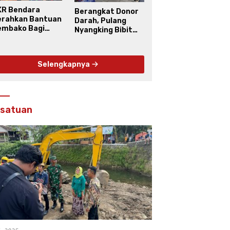
KR Bendara
Berangkat Donor
erahkan Bantuan
Darah, Pulang
embako Bagi
Nyangking Bibit
arga Kinahrejo
Buah
Selengkapnya
rsatuan