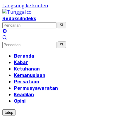
Langsung ke konten
Redaksi
Indeks
Beranda
Kabar
Ketuhanan
Kemanusiaan
Persatuan
Permusyawaratan
Keadilan
Opini
tutup