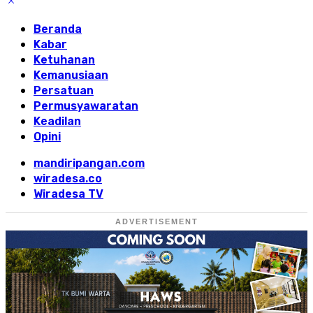
Beranda
Kabar
Ketuhanan
Kemanusiaan
Persatuan
Permusyawaratan
Keadilan
Opini
mandiripangan.com
wiradesa.co
Wiradesa TV
ADVERTISEMENT