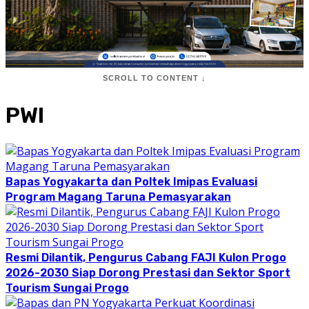
SCROLL TO CONTENT ↓
PWI
Bapas Yogyakarta dan Poltek Imipas Evaluasi
Program Magang Taruna Pemasyarakan
Resmi Dilantik, Pengurus Cabang FAJI Kulon Progo
2026-2030 Siap Dorong Prestasi dan Sektor Sport
Tourism Sungai Progo