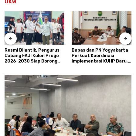
UKW
Resmi Dilantik, Pengurus
Bapas dan PN Yogyakarta
Cabang FAJI Kulon Progo
Perkuat Koordinasi
2026-2030 Siap Dorong
Implementasi KUHP Baru,
Prestasi dan Sektor Sport
Bahas Peran Pembimbing
Tourism Sungai Progo
Kemasyarakatan