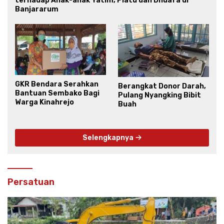
terhadap Anak-anak Yatim, Piatu dan Dhuafa di
Banjararum
GKR Bendara Serahkan
Berangkat Donor Darah,
Bantuan Sembako Bagi
Pulang Nyangking Bibit
Warga Kinahrejo
Buah
Selengkapnya
Persatuan