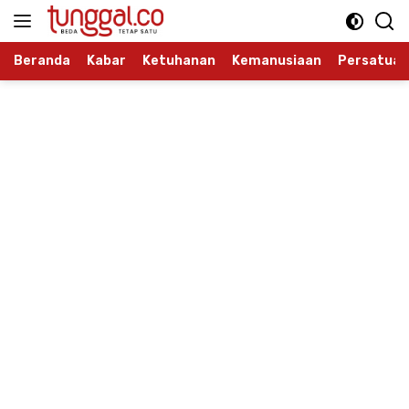
Langsung
ke
konten
Beranda
Kabar
Ketuhanan
Kemanusiaan
Persatuan