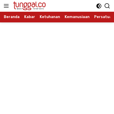
Langsung
ke
konten
Beranda
Kabar
Ketuhanan
Kemanusiaan
Persatuan