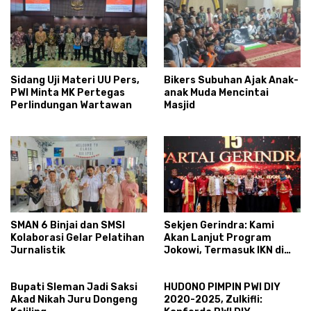
Sidang Uji Materi UU Pers,
Bikers Subuhan Ajak Anak-
PWI Minta MK Pertegas
anak Muda Mencintai
Perlindungan Wartawan
Masjid
SMAN 6 Binjai dan SMSI
Sekjen Gerindra: Kami
Kolaborasi Gelar Pelatihan
Akan Lanjut Program
Jurnalistik
Jokowi, Termasuk IKN di
Kalimantan
Bupati Sleman Jadi Saksi
HUDONO PIMPIN PWI DIY
Akad Nikah Juru Dongeng
2020-2025, Zulkifli: