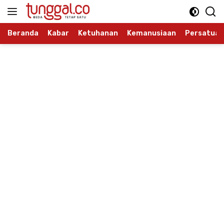
Langsung
ke
konten
Beranda
Kabar
Ketuhanan
Kemanusiaan
Persatuan