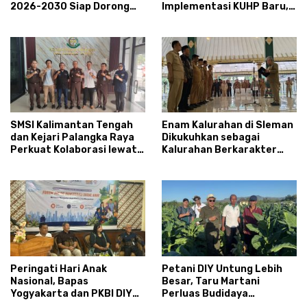
2026-2030 Siap Dorong
Implementasi KUHP Baru,
Prestasi dan Sektor Sport
Bahas Peran Pembimbing
Tourism Sungai Progo
Kemasyarakatan
SMSI Kalimantan Tengah
Enam Kalurahan di Sleman
dan Kejari Palangka Raya
Dikukuhkan sebagai
Perkuat Kolaborasi lewat
Kalurahan Berkarakter
News Room Jaga Desa
Pancasila 2026
Peringati Hari Anak
Petani DIY Untung Lebih
Nasional, Bapas
Besar, Taru Martani
Yogyakarta dan PKBI DIY
Perluas Budidaya
Dorong Reintegrasi Sosial
Tembakau Grompol