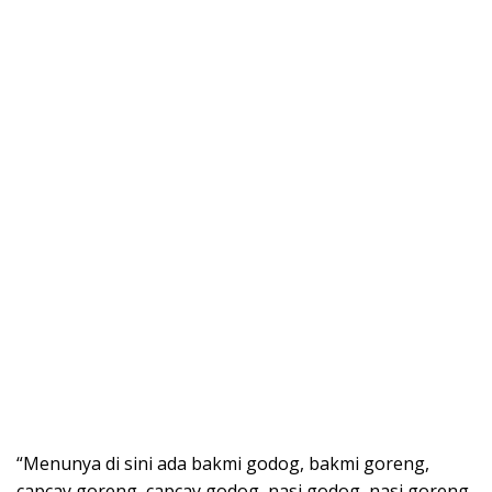
“Menunya di sini ada bakmi godog, bakmi goreng,
capcay goreng, capcay godog, nasi godog, nasi goreng,