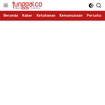
Langsung
ke
konten
Beranda
Kabar
Ketuhanan
Kemanusiaan
Persatuan