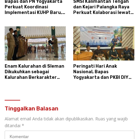
Bapas dan PN Yogyakarta
SMSI Kalimantan Tengah
Perkuat Koordinasi
dan Kejari Palangka Raya
Implementasi KUHP Baru,
Perkuat Kolaborasi lewat
Bahas Peran Pembimbing
News Room Jaga Desa
Kemasyarakatan
Enam Kalurahan di Sleman
Peringati Hari Anak
Dikukuhkan sebagai
Nasional, Bapas
Kalurahan Berkarakter
Yogyakarta dan PKBI DIY
Pancasila 2026
Dorong Reintegrasi Sosial
Anak Tanpa Stigma
Tinggalkan Balasan
Alamat email Anda tidak akan dipublikasikan.
Ruas yang wajib
ditandai
*