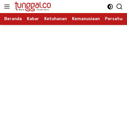
Langsung
ke
konten
Beranda
Kabar
Ketuhanan
Kemanusiaan
Persatuan