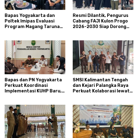
Bapas Yogyakarta dan
Resmi Dilantik, Pengurus
Poltek Imipas Evaluasi
Cabang FAJI Kulon Progo
Program Magang Taruna
2026-2030 Siap Dorong
Pemasyarakan
Prestasi dan Sektor Sport
Tourism Sungai Progo
Bapas dan PN Yogyakarta
SMSI Kalimantan Tengah
Perkuat Koordinasi
dan Kejari Palangka Raya
Implementasi KUHP Baru,
Perkuat Kolaborasi lewat
Bahas Peran Pembimbing
News Room Jaga Desa
Kemasyarakatan