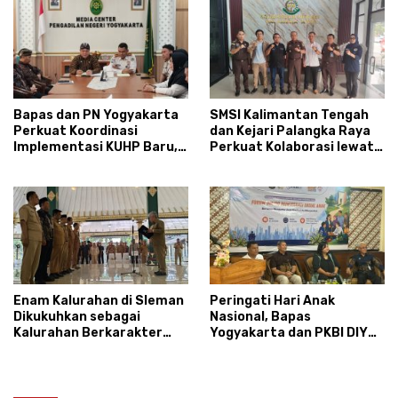
Bapas dan PN Yogyakarta
SMSI Kalimantan Tengah
Perkuat Koordinasi
dan Kejari Palangka Raya
Implementasi KUHP Baru,
Perkuat Kolaborasi lewat
Bahas Peran Pembimbing
News Room Jaga Desa
Kemasyarakatan
Enam Kalurahan di Sleman
Peringati Hari Anak
Dikukuhkan sebagai
Nasional, Bapas
Kalurahan Berkarakter
Yogyakarta dan PKBI DIY
Pancasila 2026
Dorong Reintegrasi Sosial
Anak Tanpa Stigma