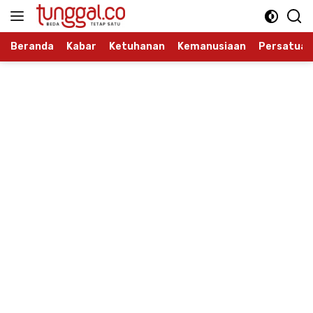
Langsung
ke
konten
Beranda
Kabar
Ketuhanan
Kemanusiaan
Persatuan