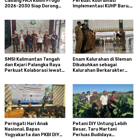
Cabang FAJI Kulon Progo
Perkuat Koordinasi
2026-2030 Siap Dorong
Implementasi KUHP Baru,
Prestasi dan Sektor Sport
Bahas Peran Pembimbing
Tourism Sungai Progo
Kemasyarakatan
SMSI Kalimantan Tengah
Enam Kalurahan di Sleman
dan Kejari Palangka Raya
Dikukuhkan sebagai
Perkuat Kolaborasi lewat
Kalurahan Berkarakter
News Room Jaga Desa
Pancasila 2026
Peringati Hari Anak
Petani DIY Untung Lebih
Nasional, Bapas
Besar, Taru Martani
Yogyakarta dan PKBI DIY
Perluas Budidaya