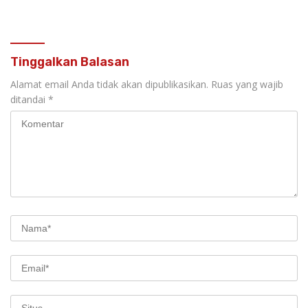
Dorong Reintegrasi Sosial
Tembakau Grompol
Anak Tanpa Stigma
Tinggalkan Balasan
Alamat email Anda tidak akan dipublikasikan.
Ruas yang wajib
ditandai
*