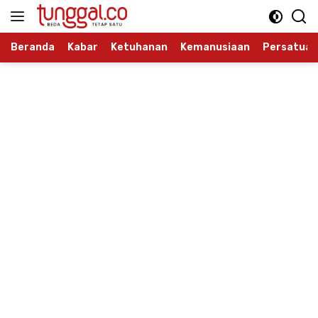
Langsung
ke
konten
Beranda
Kabar
Ketuhanan
Kemanusiaan
Persatuan