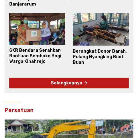
Banjararum
GKR Bendara Serahkan
Berangkat Donor Darah,
Bantuan Sembako Bagi
Pulang Nyangking Bibit
Warga Kinahrejo
Buah
Selengkapnya
Persatuan