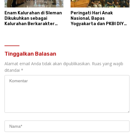
Enam Kalurahan di Sleman
Peringati Hari Anak
Dikukuhkan sebagai
Nasional, Bapas
Kalurahan Berkarakter
Yogyakarta dan PKBI DIY
Pancasila 2026
Dorong Reintegrasi Sosial
Anak Tanpa Stigma
Tinggalkan Balasan
Alamat email Anda tidak akan dipublikasikan.
Ruas yang wajib
ditandai
*