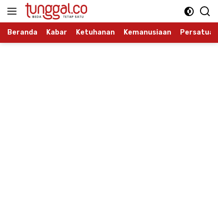
Langsung
ke
konten
Beranda
Kabar
Ketuhanan
Kemanusiaan
Persatuan