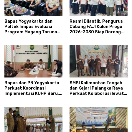
Bapas Yogyakarta dan
Resmi Dilantik, Pengurus
Poltek Imipas Evaluasi
Cabang FAJI Kulon Progo
Program Magang Taruna
2026-2030 Siap Dorong
Pemasyarakan
Prestasi dan Sektor Sport
Tourism Sungai Progo
Bapas dan PN Yogyakarta
SMSI Kalimantan Tengah
Perkuat Koordinasi
dan Kejari Palangka Raya
Implementasi KUHP Baru,
Perkuat Kolaborasi lewat
Bahas Peran Pembimbing
News Room Jaga Desa
Kemasyarakatan