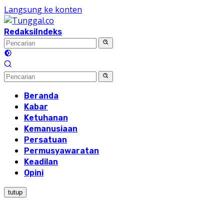
Langsung ke konten
Redaksi
Indeks
Beranda
Kabar
Ketuhanan
Kemanusiaan
Persatuan
Permusyawaratan
Keadilan
Opini
tutup