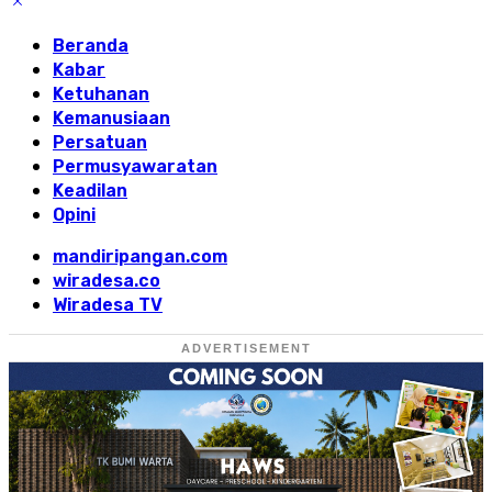
Beranda
Kabar
Ketuhanan
Kemanusiaan
Persatuan
Permusyawaratan
Keadilan
Opini
mandiripangan.com
wiradesa.co
Wiradesa TV
ADVERTISEMENT