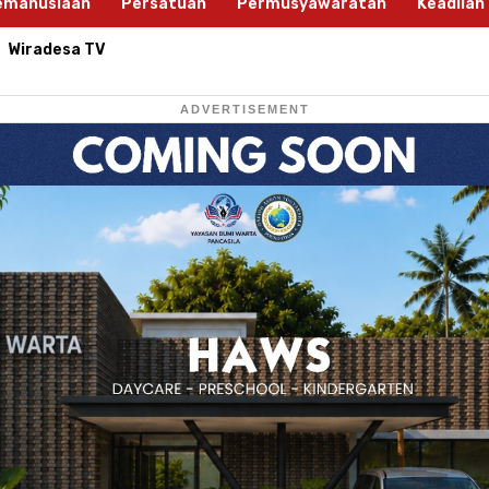
emanusiaan
Persatuan
Permusyawaratan
Keadilan
Wiradesa TV
ADVERTISEMENT