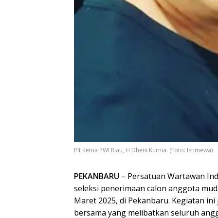
Plt Ketua PWI Riau, H Dheni Kurnia. (Foto: Istimewa)
PEKANBARU
– Persatuan Wartawan Ind
seleksi penerimaan calon anggota mud
Maret 2025, di Pekanbaru. Kegiatan in
bersama yang melibatkan seluruh angg