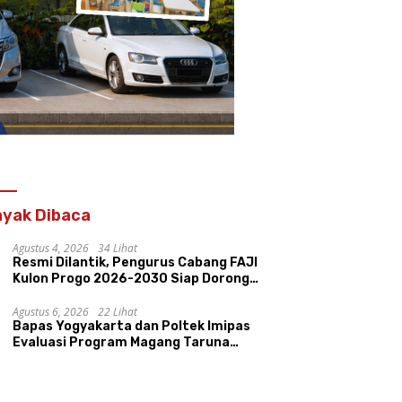
yak Dibaca
Agustus 4, 2026
34 Lihat
Resmi Dilantik, Pengurus Cabang FAJI
Kulon Progo 2026-2030 Siap Dorong
Prestasi dan Sektor Sport Tourism
Sungai Progo
Agustus 6, 2026
22 Lihat
Bapas Yogyakarta dan Poltek Imipas
Evaluasi Program Magang Taruna
Pemasyarakan