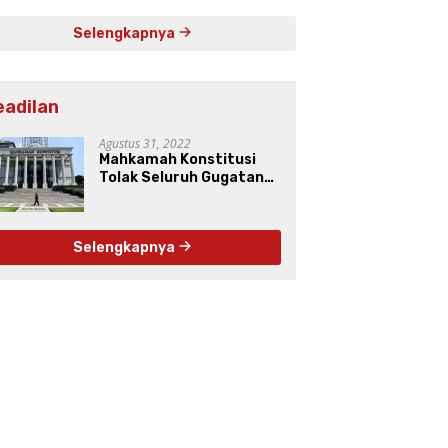
Selengkapnya
eadilan
Agustus 31, 2022
Mahkamah Konstitusi
Tolak Seluruh Gugatan
Uji Materiil UU Pers
Selengkapnya