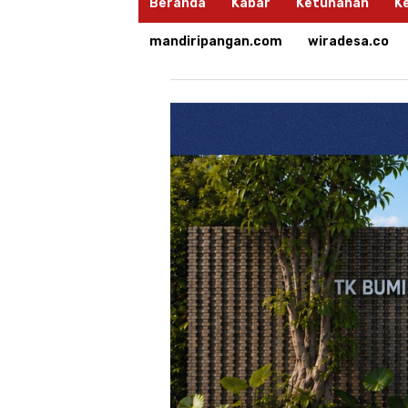
Beranda
Kabar
Ketuhanan
K
mandiripangan.com
wiradesa.co