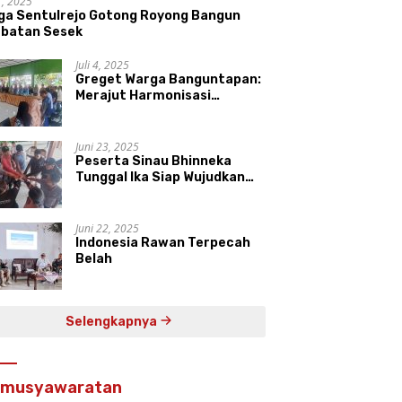
11, 2025
ga Sentulrejo Gotong Royong Bangun
batan Sesek
Juli 4, 2025
Greget Warga Banguntapan:
Merajut Harmonisasi
Keberagaman di Daerah
Istimewa Yogyakarta
Juni 23, 2025
Peserta Sinau Bhinneka
Tunggal Ika Siap Wujudkan
Harmonisasi Keberagaman
Juni 22, 2025
Indonesia Rawan Terpecah
Belah
Selengkapnya
rmusyawaratan