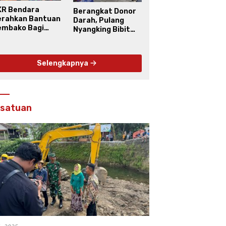
KR Bendara
Berangkat Donor
erahkan Bantuan
Darah, Pulang
embako Bagi
Nyangking Bibit
arga Kinahrejo
Buah
Selengkapnya
rsatuan