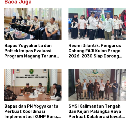
Baca Juga
Bapas Yogyakarta dan
Resmi Dilantik, Pengurus
Poltek Imipas Evaluasi
Cabang FAJI Kulon Progo
Program Magang Taruna
2026-2030 Siap Dorong
Pemasyarakan
Prestasi dan Sektor Sport
Tourism Sungai Progo
Bapas dan PN Yogyakarta
SMSI Kalimantan Tengah
Perkuat Koordinasi
dan Kejari Palangka Raya
Implementasi KUHP Baru,
Perkuat Kolaborasi lewat
Bahas Peran Pembimbing
News Room Jaga Desa
Kemasyarakatan