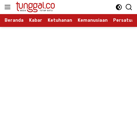
Langsung
ke
konten
Beranda
Kabar
Ketuhanan
Kemanusiaan
Persatuan