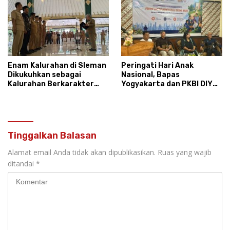
Enam Kalurahan di Sleman
Peringati Hari Anak
Dikukuhkan sebagai
Nasional, Bapas
Kalurahan Berkarakter
Yogyakarta dan PKBI DIY
Pancasila 2026
Dorong Reintegrasi Sosial
Anak Tanpa Stigma
Tinggalkan Balasan
Alamat email Anda tidak akan dipublikasikan.
Ruas yang wajib
ditandai
*