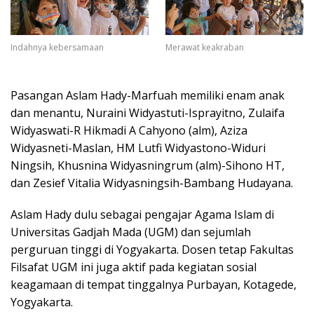
Indahnya kebersamaan
Merawat keakraban
Pasangan Aslam Hady-Marfuah memiliki enam anak
dan menantu, Nuraini Widyastuti-Isprayitno, Zulaifa
Widyaswati-R Hikmadi A Cahyono (alm), Aziza
Widyasneti-Maslan, HM Lutfi Widyastono-Widuri
Ningsih, Khusnina Widyasningrum (alm)-Sihono HT,
dan Zesief Vitalia Widyasningsih-Bambang Hudayana.
Aslam Hady dulu sebagai pengajar Agama Islam di
Universitas Gadjah Mada (UGM) dan sejumlah
perguruan tinggi di Yogyakarta. Dosen tetap Fakultas
Filsafat UGM ini juga aktif pada kegiatan sosial
keagamaan di tempat tinggalnya Purbayan, Kotagede,
Yogyakarta.