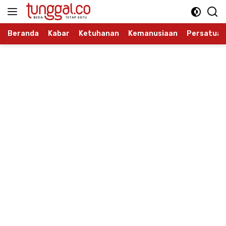
Langsung
ke
konten
Beranda
Kabar
Ketuhanan
Kemanusiaan
Persatuan