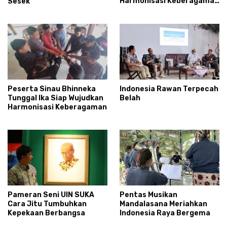
Harmonisasi Keberagaman
Sesek
di Daerah Istimewa
Yogyakarta
Peserta Sinau Bhinneka
Indonesia Rawan Terpecah
Tunggal Ika Siap Wujudkan
Belah
Harmonisasi Keberagaman
Pameran Seni UIN SUKA
Pentas Musikan
Cara Jitu Tumbuhkan
Mandalasana Meriahkan
Kepekaan Berbangsa
Indonesia Raya Bergema