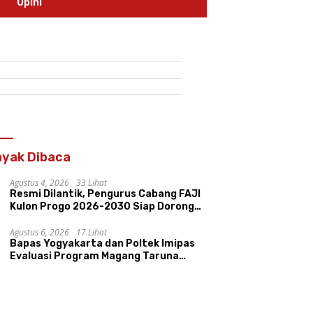
Opini
yak Dibaca
Agustus 4, 2026
33 Lihat
Resmi Dilantik, Pengurus Cabang FAJI
Kulon Progo 2026-2030 Siap Dorong
Prestasi dan Sektor Sport Tourism
Sungai Progo
Agustus 6, 2026
17 Lihat
Bapas Yogyakarta dan Poltek Imipas
Evaluasi Program Magang Taruna
Pemasyarakan