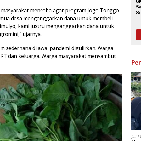
G
S
ma masyarakat mencoba agar program Jogo Tonggo
S
t semua desa menganggarkan dana untuk membeli
W
timulyo, kami justru menganggarkan dana untuk
omini,” ujarnya.
am sederhana di awal pandemi digulirkan. Warga
 RT dan keluarga. Warga masyarakat menyambut
Pe
Juli 