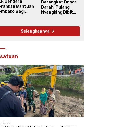
KR Bendara
Berangkat Donor
erahkan Bantuan
Darah, Pulang
embako Bagi
Nyangking Bibit
arga Kinahrejo
Buah
Selengkapnya
rsatuan
11, 2025