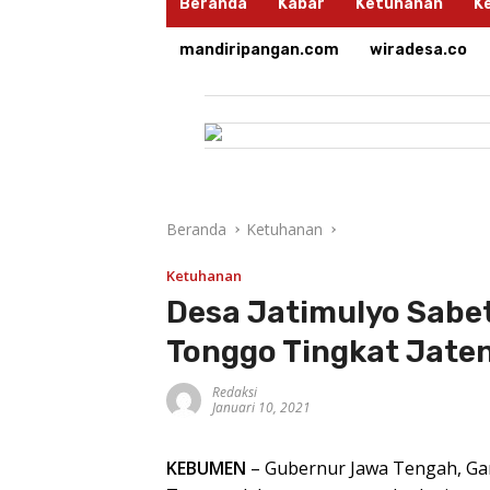
Beranda
Kabar
Ketuhanan
K
mandiripangan.com
wiradesa.co
Beranda
Ketuhanan
Ketuhanan
Desa Jatimulyo Sabe
Tonggo Tingkat Jate
Redaksi
Januari 10, 2021
KEBUMEN
– Gubernur Jawa Tengah, G