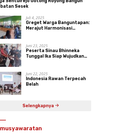
ga Sentulrejo Gotong Royong Bangun
batan Sesek
Juli 4, 2025
Greget Warga Banguntapan:
Merajut Harmonisasi
Keberagaman di Daerah
Istimewa Yogyakarta
Juni 23, 2025
Peserta Sinau Bhinneka
Tunggal Ika Siap Wujudkan
Harmonisasi Keberagaman
Juni 22, 2025
Indonesia Rawan Terpecah
Belah
Selengkapnya
rmusyawaratan