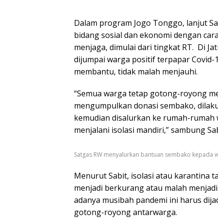
Dalam program Jogo Tonggo, lanjut Sa
bidang sosial dan ekonomi dengan cara
menjaga, dimulai dari tingkat RT. Di Ja
dijumpai warga positif terpapar Covid-1
membantu, tidak malah menjauhi.
“Semua warga tetap gotong-royong menj
mengumpulkan donasi sembako, dilaku
kemudian disalurkan ke rumah-rumah
menjalani isolasi mandiri,” sambung Sab
Satgas RW menyalurkan bantuan sembako kepada war
Menurut Sabit, isolasi atau karantina
menjadi berkurang atau malah menjadi
adanya musibah pandemi ini harus dija
gotong-royong antarwarga.