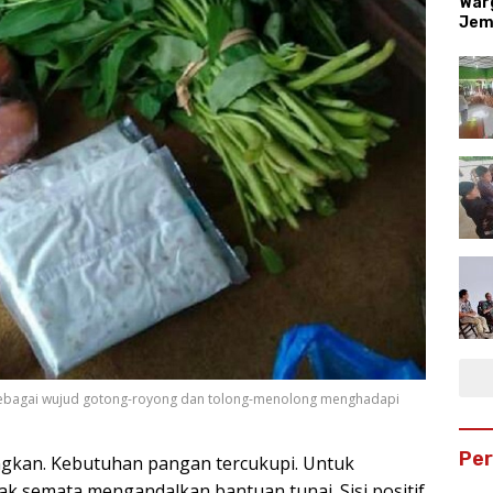
War
Jem
 sebagai wujud gotong-royong dan tolong-menolong menghadapi
Pe
ngkan. Kebutuhan pangan tercukupi. Untuk
 semata mengandalkan bantuan tunai. Sisi positif