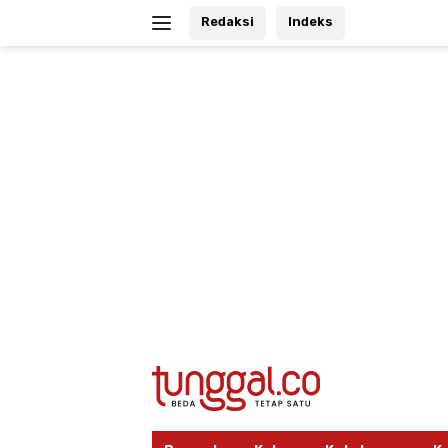
Langsung
Redaksi
Indeks
ke
konten
tutup