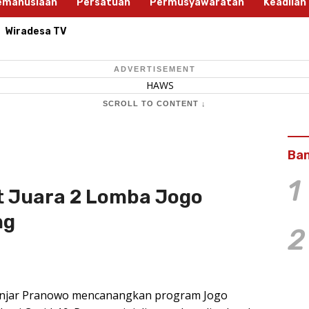
emanusiaan
Persatuan
Permusyawaratan
Keadilan
Wiradesa TV
ADVERTISEMENT
SCROLL TO CONTENT ↓
Ban
1
t Juara 2 Lomba Jogo
ng
2
anjar Pranowo mencanangkan program Jogo