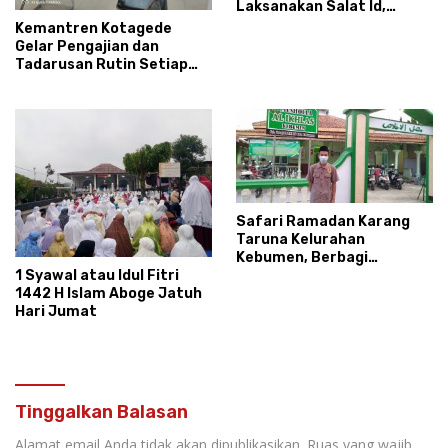
Laksanakan Salat Id,
Jumat 14 Mei 2021
Kemantren Kotagede
Gelar Pengajian dan
Tadarusan Rutin Setiap
Kamis Pagi
Safari Ramadan Karang
Taruna Kelurahan
Kebumen, Berbagi
Bersama Menebar
1 Syawal atau Idul Fitri
Kebaikan
1442 H Islam Aboge Jatuh
Hari Jumat
Tinggalkan Balasan
Alamat email Anda tidak akan dipublikasikan.
Ruas yang wajib