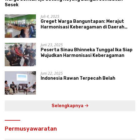
Sesek
Juli 4, 2025
Greget Warga Banguntapan: Merajut
Harmonisasi Keberagaman di Daerah
Istimewa Yogyakarta
Juni 23, 2025
Peserta Sinau Bhinneka Tunggal Ika Siap
Wujudkan Harmonisasi Keberagaman
Juni 22, 2025
Indonesia Rawan Terpecah Belah
Selengkapnya
Permusyawaratan