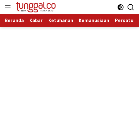
Langsung
ke
konten
Beranda
Kabar
Ketuhanan
Kemanusiaan
Persatuan