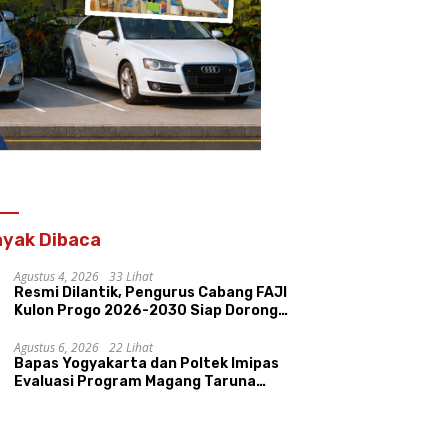
yak Dibaca
Agustus 4, 2026
33 Lihat
Resmi Dilantik, Pengurus Cabang FAJI
Kulon Progo 2026-2030 Siap Dorong
Prestasi dan Sektor Sport Tourism
Sungai Progo
Agustus 6, 2026
22 Lihat
Bapas Yogyakarta dan Poltek Imipas
Evaluasi Program Magang Taruna
Pemasyarakan