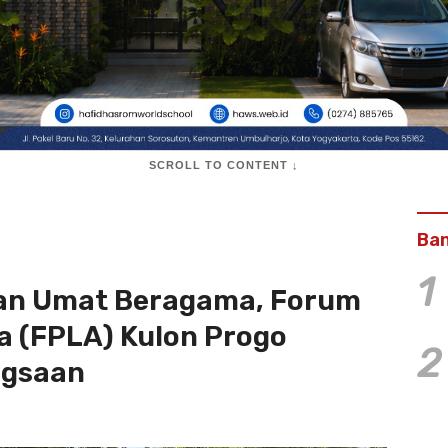
SCROLL TO CONTENT ↓
Ban
1
an Umat Beragama, Forum
 (FPLA) Kulon Progo
2
ngsaan