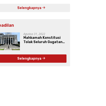
Selengkapnya
eadilan
Agustus 31, 2022
Mahkamah Konstitusi
Tolak Seluruh Gugatan
Uji Materiil UU Pers
Selengkapnya