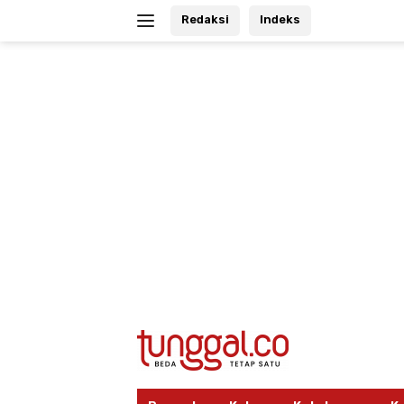
Langsung
Redaksi
Indeks
ke
konten
tutup