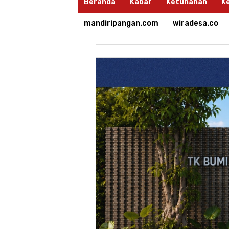
Beranda
Kabar
Ketuhanan
K
mandiripangan.com
wiradesa.co