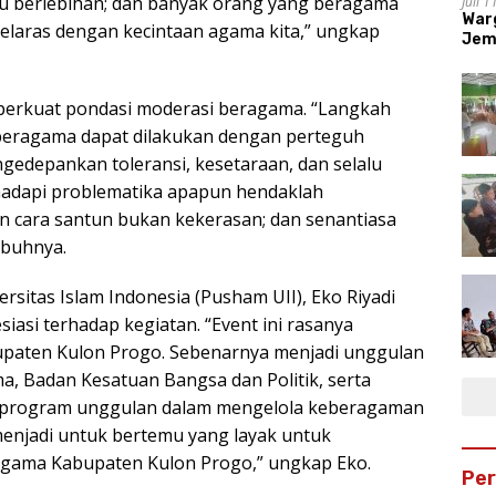
tu berlebihan; dan banyak orang yang beragama
Juli 
War
 selaras dengan kecintaan agama kita,” ungkap
Jem
mperkuat pondasi moderasi beragama. “Langkah
eragama dapat dilakukan dengan perteguh
edepankan toleransi, kesetaraan, dan selalu
adapi problematika apapun hendaklah
n cara santun bukan kekerasan; dan senantiasa
mbuhnya.
rsitas Islam Indonesia (Pusham UII), Eko Riyadi
si terhadap kegiatan. “Event ini rasanya
paten Kulon Progo. Sebenarnya menjadi unggulan
, Badan Kesatuan Bangsa dan Politik, serta
 program unggulan dalam mengelola keberagaman
menjadi untuk bertemu yang layak untuk
ragama Kabupaten Kulon Progo,” ungkap Eko.
Pe