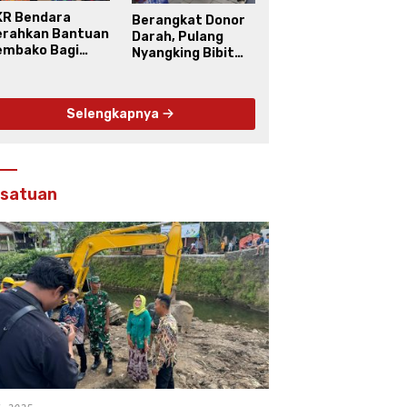
KR Bendara
Berangkat Donor
erahkan Bantuan
Darah, Pulang
embako Bagi
Nyangking Bibit
arga Kinahrejo
Buah
Selengkapnya
rsatuan