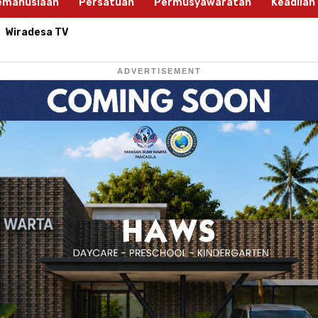
emanusiaan
Persatuan
Permusyawaratan
Keadilan
Wiradesa TV
ADVERTISEMENT