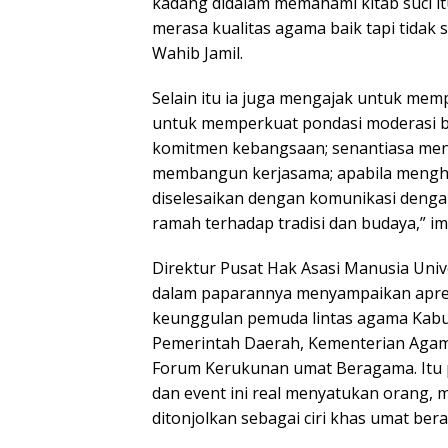
kadang didalam memahami kitab suci i
merasa kualitas agama baik tapi tidak
Wahib Jamil.
Selain itu ia juga mengajak untuk me
untuk memperkuat pondasi moderasi b
komitmen kebangsaan; senantiasa meng
membangun kerjasama; apabila mengh
diselesaikan dengan komunikasi denga
ramah terhadap tradisi dan budaya,” i
Direktur Pusat Hak Asasi Manusia Unive
dalam paparannya menyampaikan apresia
keunggulan pemuda lintas agama Kabu
Pemerintah Daerah, Kementerian Agama
Forum Kerukunan umat Beragama. Itu
dan event ini real menyatukan orang, 
ditonjolkan sebagai ciri khas umat be