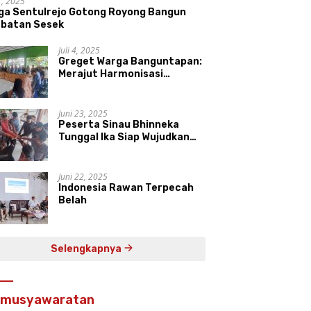
11, 2025
ga Sentulrejo Gotong Royong Bangun
batan Sesek
Juli 4, 2025
Greget Warga Banguntapan:
Merajut Harmonisasi
Keberagaman di Daerah
Istimewa Yogyakarta
Juni 23, 2025
Peserta Sinau Bhinneka
Tunggal Ika Siap Wujudkan
Harmonisasi Keberagaman
Juni 22, 2025
Indonesia Rawan Terpecah
Belah
Selengkapnya
rmusyawaratan